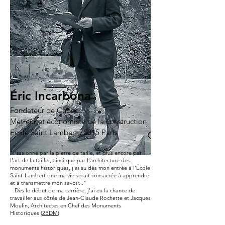
Éric Incarbona
Fondateur de Cubéco
Métreur et économiste de la construction
Ecole Saint Lambert 75015 Paris
"Passionné par la pierre de taille, et plus encore par
l’art de la tailler, ainsi que par l’architecture des
monuments historiques, j’ai su dès mon entrée à l’École
Saint-Lambert que ma vie serait consacrée à apprendre
et à transmettre mon savoir..."
Dès le début de ma carrière, j’ai eu la chance de
travailler aux côtés de Jean-Claude Rochette et Jacques
Moulin, Architectes en Chef des Monuments
Historiques (
2BDM
).