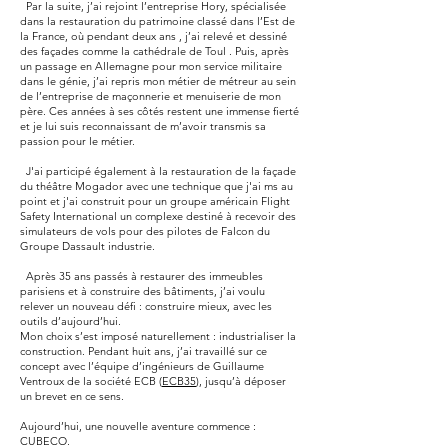
Par la suite, j’ai rejoint l’entreprise Hory, spécialisée
dans la restauration du patrimoine classé dans l’Est de
la France, où pendant deux ans , j’ai relevé et dessiné
des façades comme la cathédrale de Toul . Puis, après
un passage en Allemagne pour mon service militaire
dans le génie, j’ai repris mon métier de métreur au sein
de l’entreprise de maçonnerie et menuiserie de mon
père. Ces années à ses côtés restent une immense fierté
et je lui suis reconnaissant de m’avoir transmis sa
passion pour le métier.
J'ai participé également à la restauration de la façade
du théâtre Mogador avec une technique que j'ai ms au
point et j'ai construit pour un groupe américain Flight
Safety International un complexe destiné à recevoir des
simulateurs de vols pour des pilotes de Falcon du
Groupe Dassault industrie.
Après 35 ans passés à restaurer des immeubles
parisiens et à construire des bâtiments, j’ai voulu
relever un nouveau défi : construire mieux, avec les
outils d’aujourd’hui.
Mon choix s’est imposé naturellement : industrialiser la
construction. Pendant huit ans, j’ai travaillé sur ce
concept avec l’équipe d’ingénieurs de Guillaume
Ventroux de la société ECB (
ECB35
), jusqu’à déposer
un brevet en ce sens.
Aujourd’hui, une nouvelle aventure commence :
CUBECO.