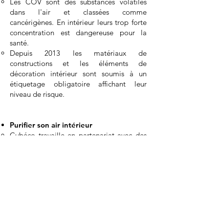
Les COV sont des substances volatiles
dans l'air et classées comme
cancérigènes. En intérieur leurs trop forte
concentration est dangereuse pour la
santé. ​
Depuis 2013 les matériaux de
constructions et les éléments de
décoration intérieur sont soumis à un
étiquetage obligatoire affichant leur
niveau de risque.​​​​​​
Purifier son air intérieur
Cubéco travaille en partenariat avec des
fabricants français de purificateurs d'air.
Ces appareils permettent de filtrer 99 %
des particules présentes dans l'air, le
pollen, les COV, les formaldéhydes mais
aussi bactéries et virus dont la Covid-19.
L'air devient plus sain et des problèmes
de santé peuvent être évités.