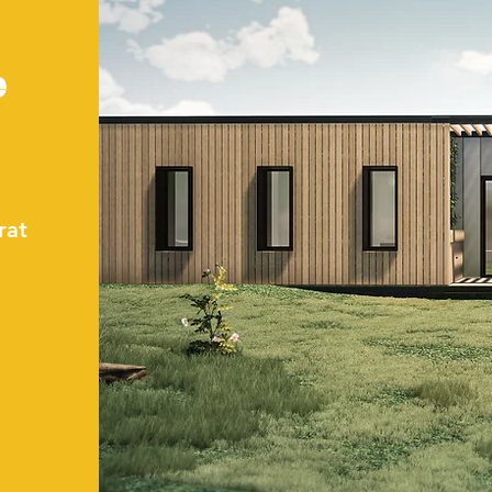
e
rat