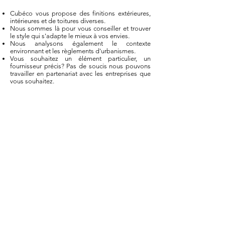
Cubéco vous propose des finitions extérieures,
intérieures et de toitures diverses.
Nous sommes là pour vous conseiller et trouver
le style qui s'adapte le mieux à vos envies.
Nous analysons également le contexte
environnant et les règlements d'urbanismes.
Vous souhaitez un élément particulier, un
fournisseur précis? Pas de soucis nous pouvons
travailler en partenariat avec les entreprises que
vous souhaitez.
Écologie
Nos architectes sont là pour répondre à vos
questions et déterminer vos besoins en énergie.
Ils vous proposeront des solutions multiples et
mettront en avant le gain en énergie mais aussi
l'économie financière.
Dans le cadre d'opérations groupées des
systèmes plus ambitieux peuvent être mis en
place.