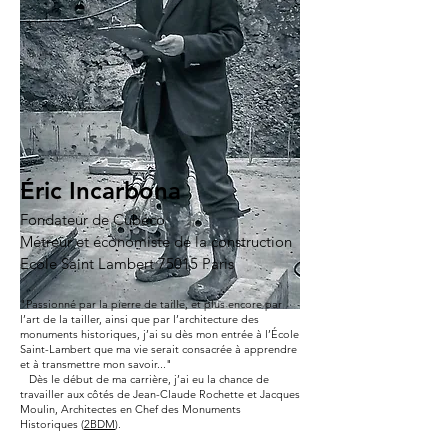
Éric Incarbona
Fondateur de Cubéco
Métreur et économiste de la construction
Ecole Saint Lambert 75015 Paris
"Passionné par la pierre de taille, et plus encore par
l’art de la tailler, ainsi que par l’architecture des
monuments historiques, j’ai su dès mon entrée à l’École
Saint-Lambert que ma vie serait consacrée à apprendre
et à transmettre mon savoir..."
Dès le début de ma carrière, j’ai eu la chance de
travailler aux côtés de Jean-Claude Rochette et Jacques
Moulin, Architectes en Chef des Monuments
Historiques (
2BDM
).