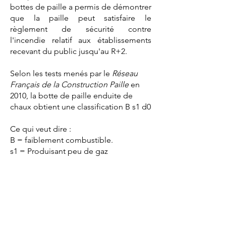
bottes de paille a permis de démontrer
que la paille peut satisfaire le
règlement de sécurité contre
l'incendie relatif aux établissements
recevant du public jusqu'au R+2.
Selon les tests menés par le
Réseau
Français de la Construction Paille
en
2010, la botte de paille enduite de
chaux obtient une classification B s1 d0
Ce qui veut dire :
B = faiblement combustible.
s1 = Produisant peu de gaz
combustibles
d0 = Ne produisant aucune gouttelette
ou débris enflammés