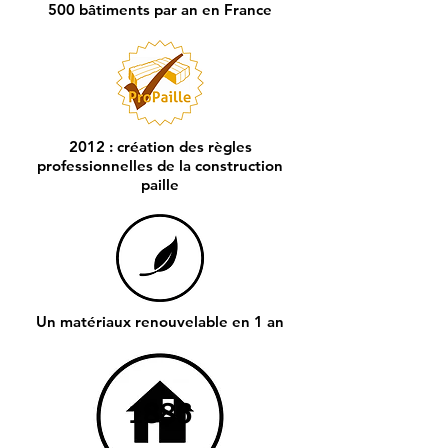
500 bâtiments par an en France
2012 : création des règles
professionnelles de la construction
paille
Un matériaux renouvelable en 1 an
1886