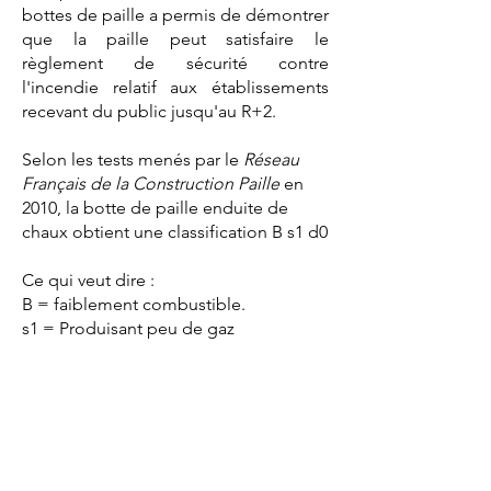
bottes de paille a permis de démontrer
que la paille peut satisfaire le
règlement de sécurité contre
l'incendie relatif aux établissements
recevant du public jusqu'au R+2.
Selon les tests menés par le
Réseau
Français de la Construction Paille
en
2010, la botte de paille enduite de
chaux obtient une classification B s1 d0
Ce qui veut dire :
B = faiblement combustible.
s1 = Produisant peu de gaz
combustibles
d0 = Ne produisant aucune gouttelette
ou débris enflammés