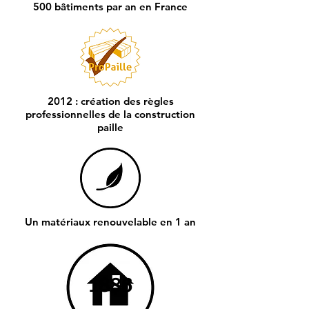
500 bâtiments par an en France
2012 : création des règles
professionnelles de la construction
paille
Un matériaux renouvelable en 1 an
1886