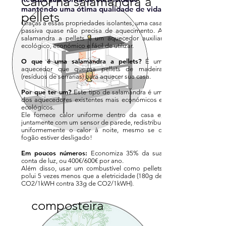
Calor na salamandra a
mantendo uma ótima qualidade de vida
pellets
Graças a essas propriedades isolantes, uma casa
passiva quase não precisa de aquecimento. A
salamandra a pellets é um aquecedor auxiliar
ecológico, económico e fácil de utilizar.
O que é uma salamandra a pellets?
É um
aquecedor que queima pellets de madeira
(resíduos de serrarias) para aquecer sua casa.
Por que ter um?
Este tipo de salamandra é um
dos aquecedores existentes mais económicos e
ecológicos.
Ele fornece calor uniforme dentro da casa e,
juntamente com um sensor de parede, redistribui
uniformemente o calor à noite, mesmo se o
fogão estiver desligado!
Em poucos números:
Economiza 35% da sua
conta de luz, ou 400€/600€ por ano.
Além disso, usar um combustível como pellets
polui 5 vezes menos que a eletricidade (180g de
CO2/1kWH contra 33g de CO2/1kWH).
composteira