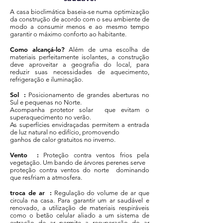
A casa bioclimática baseia-se numa optimização
da construção de acordo com o seu ambiente de
modo a consumir menos e ao mesmo tempo
garantir o máximo conforto ao habitante.
Como alcançá-lo?
Além de uma escolha de
materiais perfeitamente isolantes, a construção
deve aproveitar a geografia do local, para
reduzir suas necessidades de aquecimento,
refrigeração e iluminação.
Sol
:
Posicionamento de grandes aberturas no
Sul e pequenas no Norte.
Acompanha protetor solar que evitam o
superaquecimento no verão.
As superfícies envidraçadas permitem a entrada
de luz natural no edifício, promovendo
ganhos de calor gratuitos no inverno.
Vento
:
Proteção contra ventos frios pela
vegetação. Um bando de árvores perenes serve
proteção contra ventos do norte dominando
que resfriam a atmosfera.
troca de ar
:
Regulação do volume de ar que
circula na casa. Para garantir um ar saudável e
renovado, a utilização de materiais respiráveis
como o betão celular aliado a um sistema de
extração de ar permite a recuperação do ar