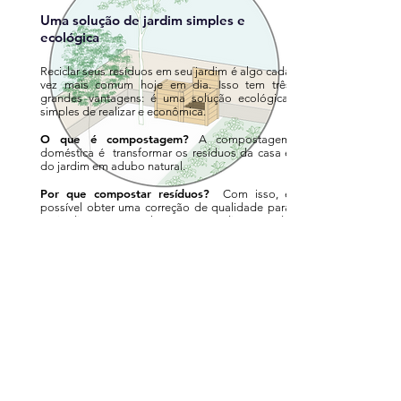
Uma solução de jardim simples e
ecológica
Reciclar seus resíduos em seu jardim é algo cada
vez mais comum hoje em dia. Isso tem três
grandes vantagens: é uma solução ecológica,
simples de realizar e econômica.
O que é compostagem?
A compostagem
doméstica é transformar os resíduos da casa e
do jardim em adubo natural.
Por que compostar resíduos?
Com isso, é
possível obter uma correção de qualidade para
o jardim sem nenhum custo, dispensando
fertilizantes químicos e
eliminando assim os
pesticidas
.
Em alguns números:
Os resíduos compostáveis
representam mais de 30 % de lixo não reciclável,
compostagem doméstica representa uma
questão importante na redução de resíduos.
Insonorização