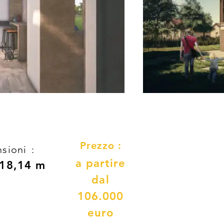
Prezzo :
sioni
:
a partire
 18,14 m
dal
106.000
euro