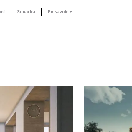
oni
Squadra
En savoir +