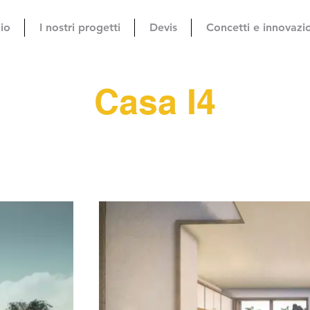
io
I nostri progetti
Devis
Concetti e innovazi
Casa I4