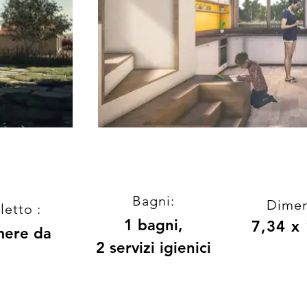
Bagni:
Dimen
etto :
1 bagni,
7,34 x
mere da
2 servizi igienici