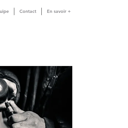
uipe
Contact
En savoir +