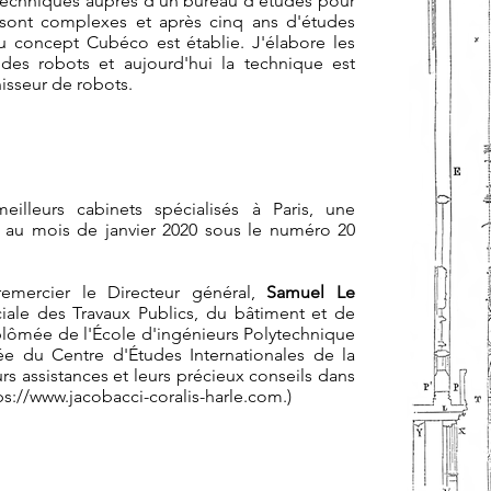
 techniques auprès d'un bureau d'études pour
ls sont complexes et après cinq ans d'études
 du concept Cubéco est établie. J'élabore les
des robots et aujourd'hui la technique est
nisseur de robots.
illeurs cabinets spécialisés à Paris, une
au mois de janvier 2020 sous le numéro 20
remercier le Directeur général,
Samuel Le
ciale des Travaux Publics, du bâtiment et de
lômée de l'École d'ingénieurs Polytechnique
ée du Centre d'Études Internationales de la
urs assistances et leurs précieux conseils dans
ps://www.jacobacci-coralis-harle.com
.)