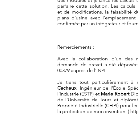
des modules et je lance les calculs
parfaire cette solution. Les calcu
et de modifications, la faisabilité
plans d'usine avec l'emplacement 
confirmée par un intégrateur et four
Remerciements :
Avec la collaboration d'un des me
demande de brevet a été déposée 
00379 auprès de l'INPI.
Je tiens tout particulièrement à 
Cacheux
, Ingénieur de l'École Spé
l'industrie (ESTP) et
Marie Robert
Dip
de l'Université de Tours et diplôm
Propriété Industrielle (CEIPI) pour le
la protection de mon invention. (
htt