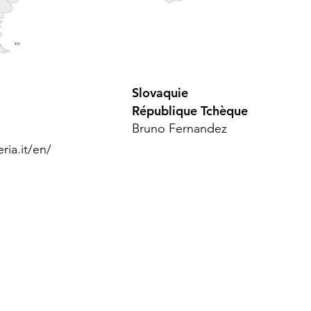
Slovaquie
République T
chèque
Bruno
Fernandez
ia.it/en
/