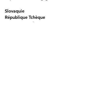
Slovaquie
République T
chèque
Bruno
Fernandez
Canada
/ USA
Quentin Coste
Cubéco
59 Rue de Ponthieu
2020